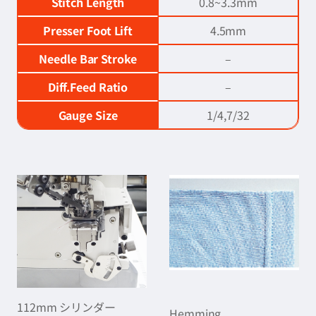
Stitch Length
0.8~3.3mm
Presser Foot Lift
4.5mm
Needle Bar Stroke
–
Diff.Feed Ratio
–
Gauge Size
1/4,7/32
112mm シリンダー
Hemming