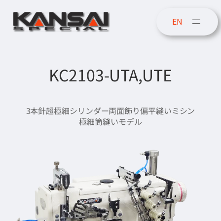
内
容
EN
を
ス
キ
ッ
KC2103-UTA,UTE
プ
3本針超極細シリンダー両面飾り偏平縫いミシン
極細筒縫いモデル