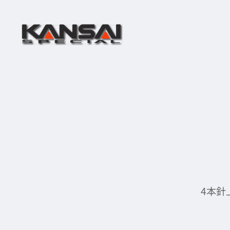
内
容
を
ス
キ
ッ
プ
4本針