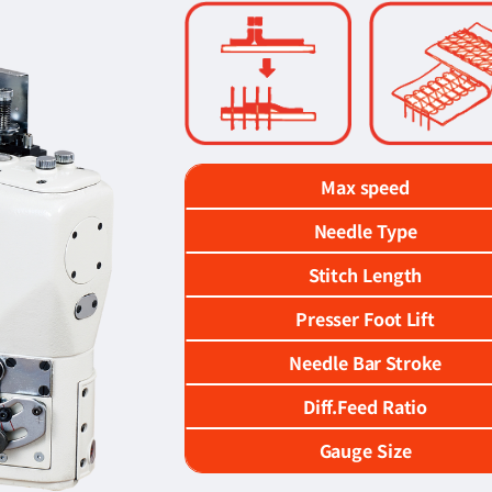
Max speed
Needle Type
Stitch Length
Presser Foot Lift
Needle Bar Stroke
Diff.Feed Ratio
Gauge Size