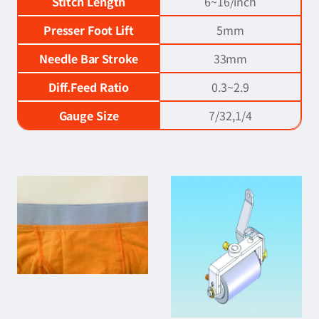
Stitch Length
6~16/inch
Presser Foot Lift
5mm
Needle Bar Stroke
33mm
Diff.Feed Ratio
0.3~2.9
Gauge Size
7/32,1/4