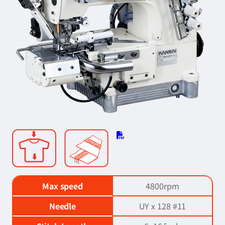
Max speed
4800rpm
Needle
UY x 128 #11