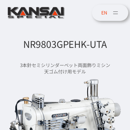
内
容
EN
を
ス
キ
ッ
NR9803GPEHK-UTA
プ
3本針セミシリンダーベット両面飾りミシン
天ゴム付け用モデル